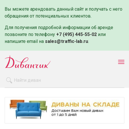
Вы можете арендовать данный сайт и получать с него
обращения от потенциальных клиентов.
Для получения подробной информации об аренде
позвоните по телефону
+7 (495) 445-55-02
или
напишите email на
sales@traffic-lab.ru
.
Пок
ме
Распродажа
Производители
Как заказать
Оплата и доставка
Контакты