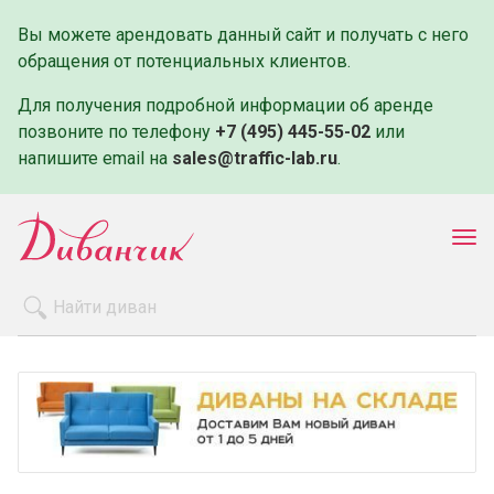
Вы можете арендовать данный сайт и получать с него
обращения от потенциальных клиентов.
Для получения подробной информации об аренде
позвоните по телефону
+7 (495) 445-55-02
или
напишите email на
sales@traffic-lab.ru
.
Пок
ме
Распродажа
Производители
Как заказать
Оплата и доставка
Контакты