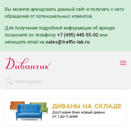
Вы можете арендовать данный сайт и получать с него
обращения от потенциальных клиентов.
Для получения подробной информации об аренде
позвоните по телефону
+7 (495) 445-55-02
или
напишите email на
sales@traffic-lab.ru
.
Пок
ме
Распродажа
Производители
Как заказать
Оплата и доставка
Контакты