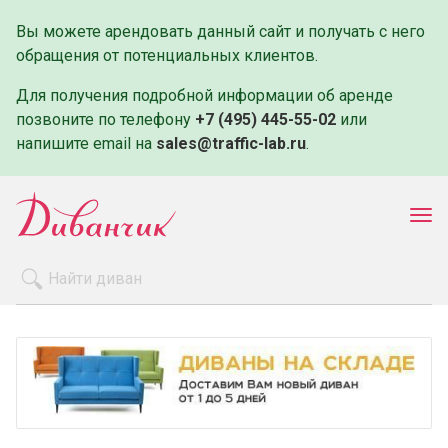
Вы можете арендовать данный сайт и получать с него
обращения от потенциальных клиентов.
Для получения подробной информации об аренде
позвоните по телефону
+7 (495) 445-55-02
или
напишите email на
sales@traffic-lab.ru
.
Пок
ме
Распродажа
Производители
Как заказать
Оплата и доставка
Контакты