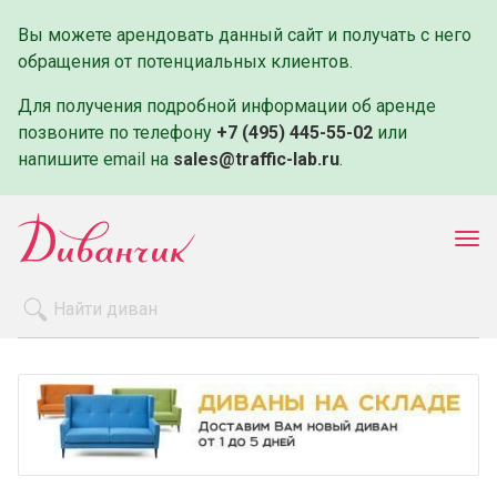
Вы можете арендовать данный сайт и получать с него
обращения от потенциальных клиентов.
Для получения подробной информации об аренде
позвоните по телефону
+7 (495) 445-55-02
или
напишите email на
sales@traffic-lab.ru
.
Пок
ме
Распродажа
Производители
Как заказать
Оплата и доставка
Контакты