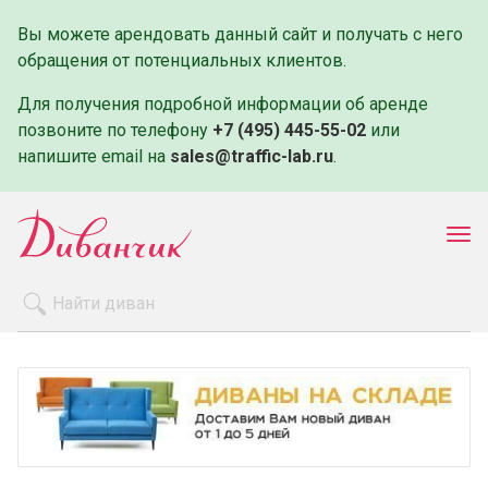
Вы можете арендовать данный сайт и получать с него
обращения от потенциальных клиентов.
Для получения подробной информации об аренде
позвоните по телефону
+7 (495) 445-55-02
или
напишите email на
sales@traffic-lab.ru
.
Пок
ме
Распродажа
Производители
Как заказать
Оплата и доставка
Контакты