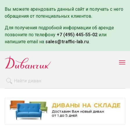
Вы можете арендовать данный сайт и получать с него
обращения от потенциальных клиентов.
Для получения подробной информации об аренде
позвоните по телефону
+7 (495) 445-55-02
или
напишите email на
sales@traffic-lab.ru
.
Пок
ме
Распродажа
Производители
Как заказать
Оплата и доставка
Контакты