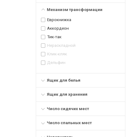
Механизм трансформации
Еврокнижка
Аккордеон
Тик-так
Нераскладной
Клик-кляк
Дельфин
Ящик для белья
Ящик для хранения
Число сидячих мест
Число спальных мест
Наполнитель