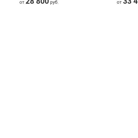
28 800
33 
от
руб.
от