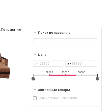
По названию
Поиск по названию
Цена
29063
43825
58588
Акционные товары
Только товары по акции