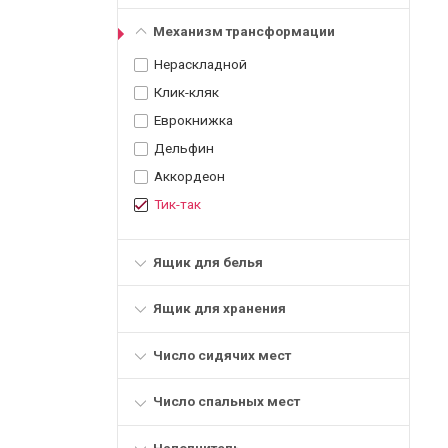
Механизм трансформации
Нераскладной
Клик-кляк
Еврокнижка
Дельфин
Аккордеон
Тик-так
Ящик для белья
Ящик для хранения
Число сидячих мест
Число спальных мест
Наполнитель