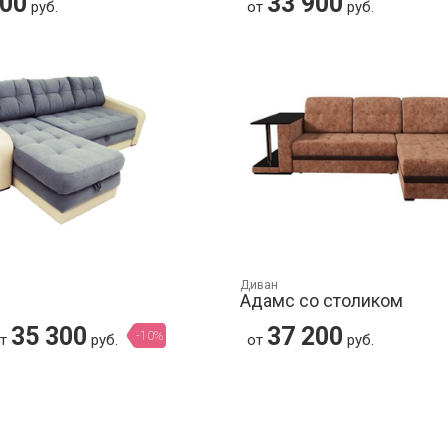
500
33 900
руб.
от
руб.
Диван
Адамс со столиком
35 300
37 200
-10%
от
руб.
от
руб.