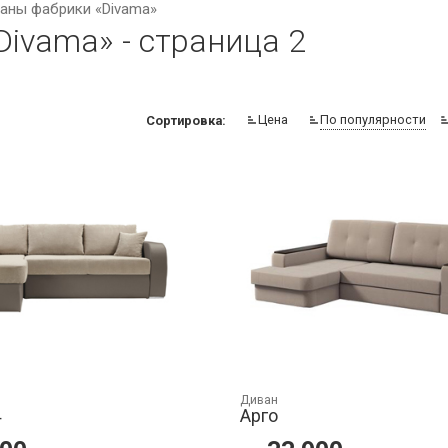
аны фабрики «Divama»
ivama» - страница 2
Цена
По популярности
Сортировка:
Диван
4
Арго