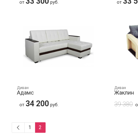
33 300
33 
от
руб.
от
Диван
Диван
Адамс
Жаклин
34 200
39 380
от
руб.
1
2