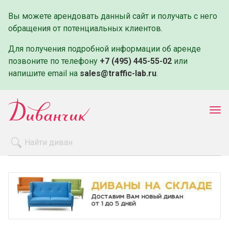
Вы можете арендовать данный сайт и получать с него
обращения от потенциальных клиентов.
Для получения подробной информации об аренде
позвоните по телефону
+7 (495) 445-55-02
или
напишите email на
sales@traffic-lab.ru
.
Пок
ме
Распродажа
Производители
Как заказать
Оплата и доставка
Контакты