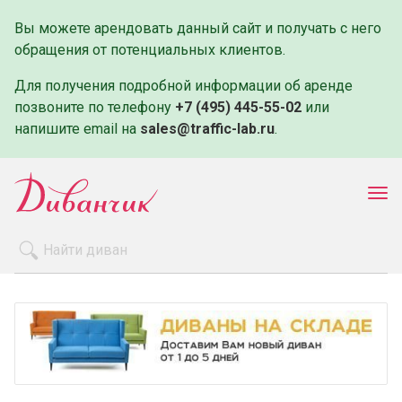
Вы можете арендовать данный сайт и получать с него
обращения от потенциальных клиентов.
Для получения подробной информации об аренде
позвоните по телефону
+7 (495) 445-55-02
или
напишите email на
sales@traffic-lab.ru
.
Пок
ме
Распродажа
Производители
Как заказать
Оплата и доставка
Контакты