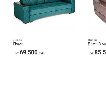
Диван
Диван
Пума
Бест-3 м
69 500
85 
от
руб.
от