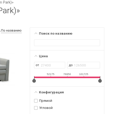
 Park)»
ark)»
По названию
Поиск по названию
Цена
52175
76950
101725
Конфигурация
Прямой
Угловой