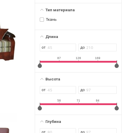
Тип материала
Ткань
Длина
87
128
169
Высота
58
71
84
Глубина