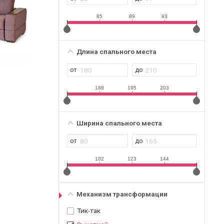
85
89
93
Длина спального места
188
195
203
Ширина спального места
102
123
144
Механизм трансформации
Тик-так