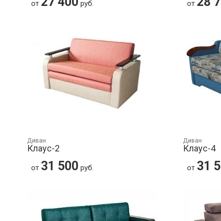
27 400
28 
от
руб.
от
Диван
Диван
Клаус-2
Клаус-4
31 500
31 
от
руб.
от