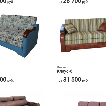
700
28 700
руб.
от
руб.
Диван
Клаус-6
500
31 500
руб.
от
руб.