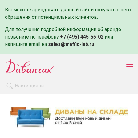
Вы можете арендовать данный сайт и получать с него
обращения от потенциальных клиентов.
Для получения подробной информации об аренде
позвоните по телефону
+7 (495) 445-55-02
или
напишите email на
sales@traffic-lab.ru
.
Пок
ме
Распродажа
Производители
Как заказать
Оплата и доставка
Контакты