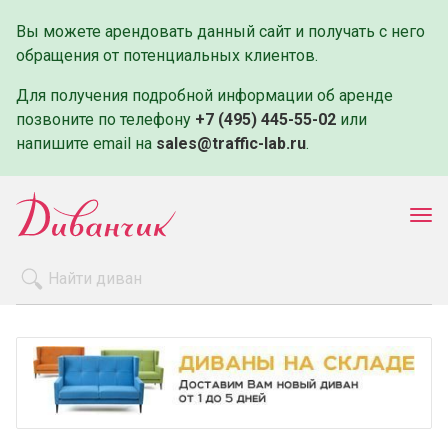
Вы можете арендовать данный сайт и получать с него
обращения от потенциальных клиентов.
Для получения подробной информации об аренде
позвоните по телефону
+7 (495) 445-55-02
или
напишите email на
sales@traffic-lab.ru
.
Пок
ме
Распродажа
Производители
Как заказать
Оплата и доставка
Контакты