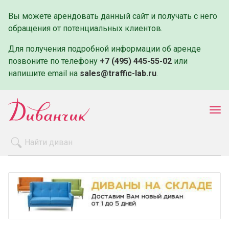
Вы можете арендовать данный сайт и получать с него
обращения от потенциальных клиентов.
Для получения подробной информации об аренде
позвоните по телефону
+7 (495) 445-55-02
или
напишите email на
sales@traffic-lab.ru
.
Пок
ме
Распродажа
Производители
Как заказать
Оплата и доставка
Контакты