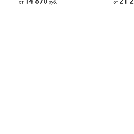
14 870
21 
от
руб.
от