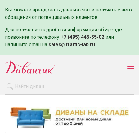
Вы можете арендовать данный сайт и получать с него
обращения от потенциальных клиентов.
Для получения подробной информации об аренде
позвоните по телефону
+7 (495) 445-55-02
или
напишите email на
sales@traffic-lab.ru
.
Пок
ме
Распродажа
Производители
Как заказать
Оплата и доставка
Контакты