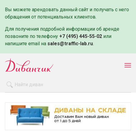
Вы можете арендовать данный сайт и получать с него
обращения от потенциальных клиентов.
Для получения подробной информации об аренде
позвоните по телефону
+7 (495) 445-55-02
или
напишите email на
sales@traffic-lab.ru
.
Пок
ме
Распродажа
Производители
Как заказать
Оплата и доставка
Контакты