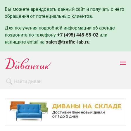
Вы можете арендовать данный сайт и получать с него
обращения от потенциальных клиентов.
Для получения подробной информации об аренде
позвоните по телефону
+7 (495) 445-55-02
или
напишите email на
sales@traffic-lab.ru
.
Пок
ме
Распродажа
Производители
Как заказать
Оплата и доставка
Контакты