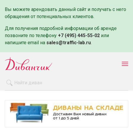
Вы можете арендовать данный сайт и получать с него
обращения от потенциальных клиентов.
Для получения подробной информации об аренде
позвоните по телефону
+7 (495) 445-55-02
или
напишите email на
sales@traffic-lab.ru
.
Пок
ме
Распродажа
Производители
Как заказать
Оплата и доставка
Контакты