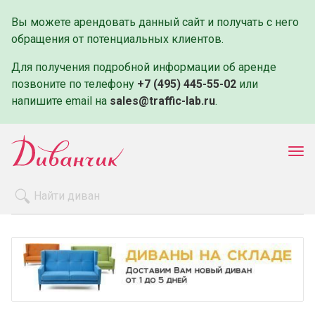
Вы можете арендовать данный сайт и получать с него
обращения от потенциальных клиентов.
Для получения подробной информации об аренде
позвоните по телефону
+7 (495) 445-55-02
или
напишите email на
sales@traffic-lab.ru
.
Пок
ме
Распродажа
Производители
Как заказать
Оплата и доставка
Контакты