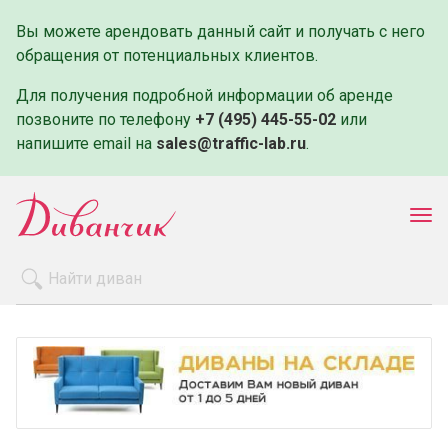
Вы можете арендовать данный сайт и получать с него
обращения от потенциальных клиентов.
Для получения подробной информации об аренде
позвоните по телефону
+7 (495) 445-55-02
или
напишите email на
sales@traffic-lab.ru
.
Пок
ме
Распродажа
Производители
Как заказать
Оплата и доставка
Контакты