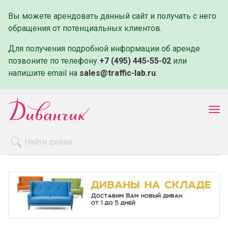
Вы можете арендовать данный сайт и получать с него
обращения от потенциальных клиентов.
Для получения подробной информации об аренде
позвоните по телефону
+7 (495) 445-55-02
или
напишите email на
sales@traffic-lab.ru
.
Пок
ме
Распродажа
Производители
Как заказать
Оплата и доставка
Контакты