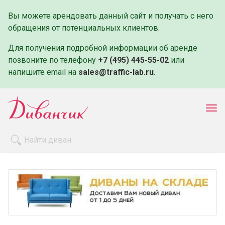
Вы можете арендовать данный сайт и получать с него
обращения от потенциальных клиентов.
Для получения подробной информации об аренде
позвоните по телефону
+7 (495) 445-55-02
или
напишите email на
sales@traffic-lab.ru
.
Пок
ме
Распродажа
Производители
Как заказать
Оплата и доставка
Контакты