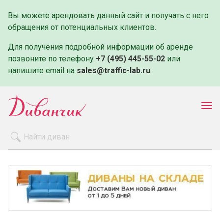
Вы можете арендовать данный сайт и получать с него
обращения от потенциальных клиентов.
Для получения подробной информации об аренде
позвоните по телефону
+7 (495) 445-55-02
или
напишите email на
sales@traffic-lab.ru
.
Пок
ме
Распродажа
Производители
Как заказать
Оплата и доставка
Контакты