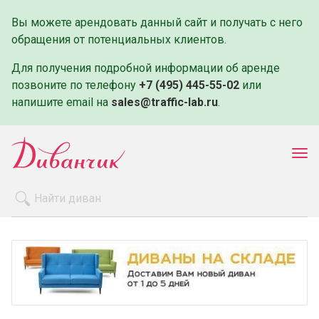
Вы можете арендовать данный сайт и получать с него
обращения от потенциальных клиентов.
Для получения подробной информации об аренде
позвоните по телефону
+7 (495) 445-55-02
или
напишите email на
sales@traffic-lab.ru
.
Пок
ме
Распродажа
Производители
Как заказать
Оплата и доставка
Контакты