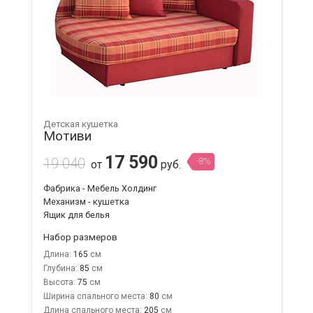
Детская кушетка
Мотиви
17 590
19 040
-8%
от
руб.
Фабрика - Мебель Холдинг
Механизм - кушетка
Ящик для белья
Набор размеров
Длина:
165
Глубина:
85
Высота:
75
Ширина спального места:
80
Длина спального места:
205