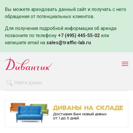
Вы можете арендовать данный сайт и получать с него
обращения от потенциальных клиентов.
Для получения подробной информации об аренде
позвоните по телефону
+7 (495) 445-55-02
или
напишите email на
sales@traffic-lab.ru
.
Пок
ме
Распродажа
Производители
Как заказать
Оплата и доставка
Контакты