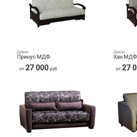
Диван
Диван
Принус МДФ
Хан МД
27 000
27 
от
руб.
от