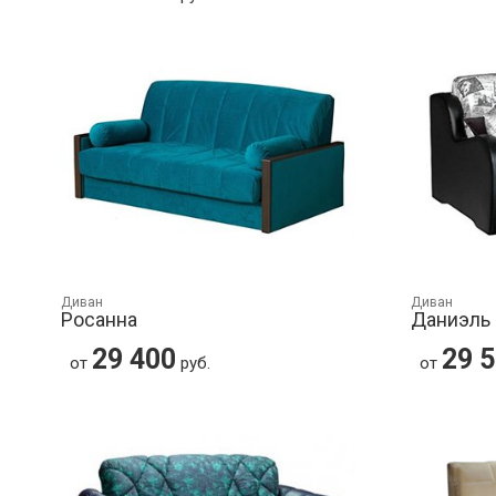
Диван
Диван
Росанна
Даниэль
29 400
29 
от
руб.
от