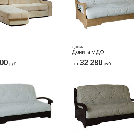
Диван
Донита МДФ
000
32 280
руб.
от
руб.