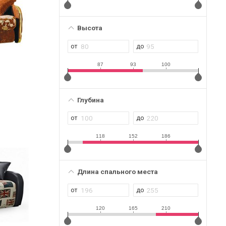
Высота
87
93
100
Глубина
118
152
186
Длина спального места
120
165
210