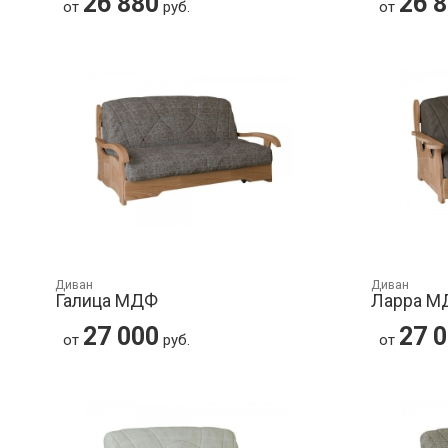
26 880
26 
от
руб.
от
Диван
Диван
Галица МДФ
Ларра М
27 000
27 
от
руб.
от