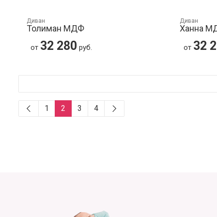
Диван
Диван
Толиман МДФ
Ханна М
32 280
32 
от
руб.
от
1
2
3
4