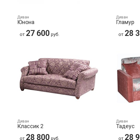
Диван
Диван
Юнона
Гламур
27 600
28 
от
руб.
от
Диван
Диван
Классик 2
Тадеус
28 800
28 
от
руб.
от