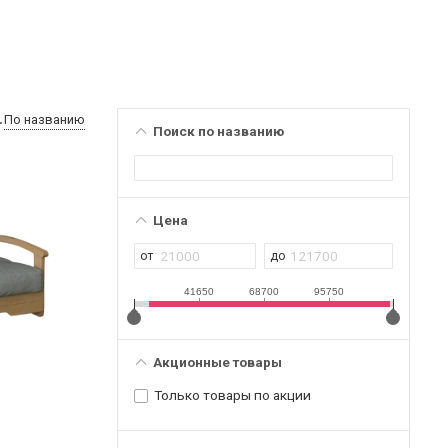
По названию
Поиск по названию
Цена
41650
68700
95750
Акционные товары
Только товары по акции