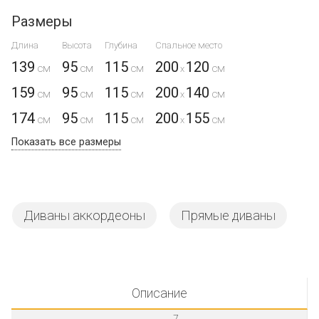
Размеры
Длина
Высота
Глубина
Спальное место
139
95
115
200
120
x
159
95
115
200
140
x
174
95
115
200
155
x
Показать все размеры
Диваны аккордеоны
Прямые диваны
Описание
7