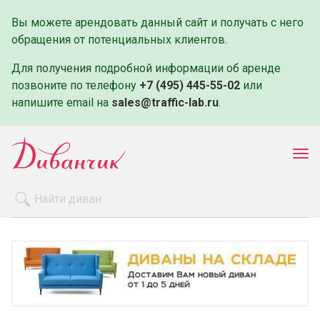
Вы можете арендовать данный сайт и получать с него
обращения от потенциальных клиентов.
Для получения подробной информации об аренде
позвоните по телефону
+7 (495) 445-55-02
или
напишите email на
sales@traffic-lab.ru
.
Пок
ме
Распродажа
Производители
Как заказать
Оплата и доставка
Контакты