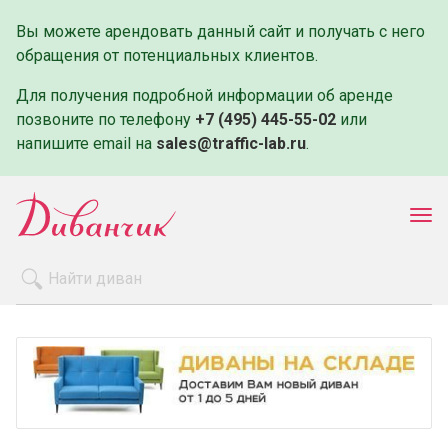
Вы можете арендовать данный сайт и получать с него
обращения от потенциальных клиентов.
Для получения подробной информации об аренде
позвоните по телефону
+7 (495) 445-55-02
или
напишите email на
sales@traffic-lab.ru
.
Пок
ме
Распродажа
Производители
Как заказать
Оплата и доставка
Контакты