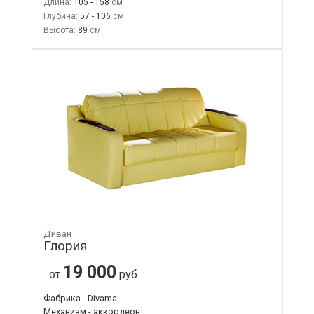
Длина:
105 - 158
Глубина:
57 - 106
Высота:
89
Диван
Глория
19 000
от
руб.
Фабрика - Divama
Механизм - аккордеон