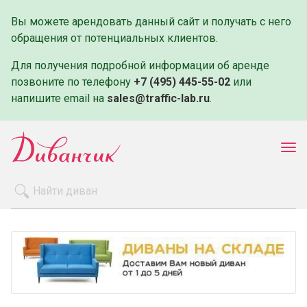
Вы можете арендовать данный сайт и получать с него
обращения от потенциальных клиентов.
Для получения подробной информации об аренде
позвоните по телефону
+7 (495) 445-55-02
или
напишите email на
sales@traffic-lab.ru
.
Пок
ме
Распродажа
Производители
Как заказать
Оплата и доставка
Контакты