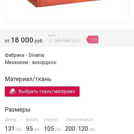
БЫЛО
18 000
-13%
20 700
от
руб.
от
руб.
Фабрика - Divama
Механизм - аккордеон
Материал/ткань
Выбрать ткань/материал
Размеры
Длина
Высота
Глубина
Спальное место
131
95
105
200
120
x