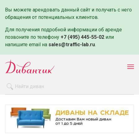
Вы можете арендовать данный сайт и получать с него
обращения от потенциальных клиентов.
Для получения подробной информации об аренде
позвоните по телефону
+7 (495) 445-55-02
или
напишите email на
sales@traffic-lab.ru
.
Пок
ме
Распродажа
Производители
Как заказать
Оплата и доставка
Контакты