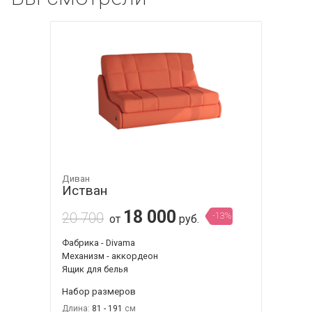
Диван
Истван
18 000
20 700
-13%
от
руб.
Фабрика - Divama
Механизм - аккордеон
Ящик для белья
Набор размеров
Длина:
81 - 191