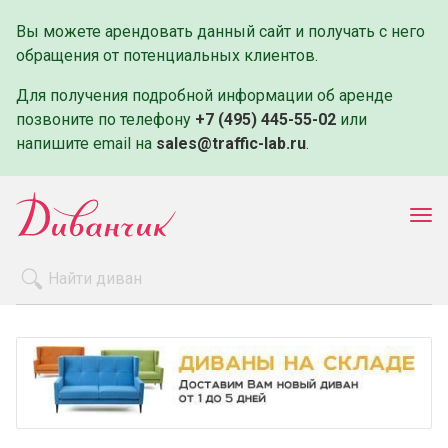
Вы можете арендовать данный сайт и получать с него
обращения от потенциальных клиентов.
Для получения подробной информации об аренде
позвоните по телефону
+7 (495) 445-55-02
или
напишите email на
sales@traffic-lab.ru
.
Пок
ме
Распродажа
Производители
Как заказать
Оплата и доставка
Контакты