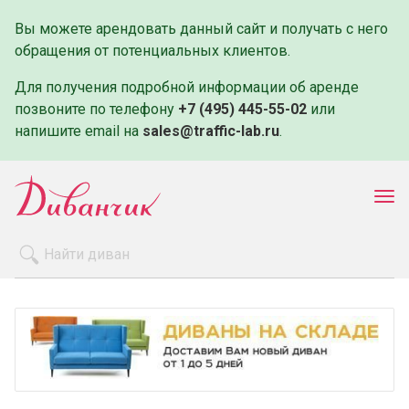
Вы можете арендовать данный сайт и получать с него
обращения от потенциальных клиентов.
Для получения подробной информации об аренде
позвоните по телефону
+7 (495) 445-55-02
или
напишите email на
sales@traffic-lab.ru
.
Пок
ме
Распродажа
Производители
Как заказать
Оплата и доставка
Контакты