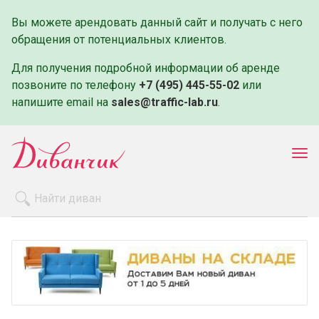
Вы можете арендовать данный сайт и получать с него
обращения от потенциальных клиентов.
Для получения подробной информации об аренде
позвоните по телефону
+7 (495) 445-55-02
или
напишите email на
sales@traffic-lab.ru
.
Пок
ме
Распродажа
Производители
Как заказать
Оплата и доставка
Контакты