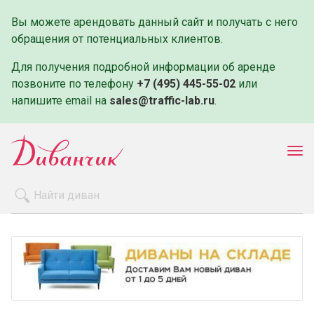
Вы можете арендовать данный сайт и получать с него
обращения от потенциальных клиентов.
Для получения подробной информации об аренде
позвоните по телефону
+7 (495) 445-55-02
или
напишите email на
sales@traffic-lab.ru
.
Пок
ме
Распродажа
Производители
Как заказать
Оплата и доставка
Контакты