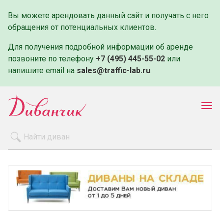
Вы можете арендовать данный сайт и получать с него
обращения от потенциальных клиентов.
Для получения подробной информации об аренде
позвоните по телефону
+7 (495) 445-55-02
или
напишите email на
sales@traffic-lab.ru
.
Пок
ме
Распродажа
Производители
Как заказать
Оплата и доставка
Контакты