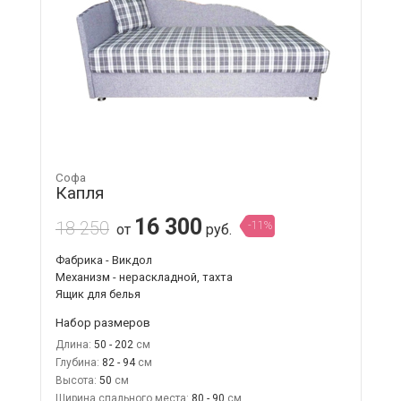
Софа
Капля
16 300
18 250
-11%
от
руб.
Фабрика - Викдол
Механизм - нераскладной, тахта
Ящик для белья
Набор размеров
Длина:
50 - 202
Глубина:
82 - 94
Высота:
50
Ширина спального места:
80 - 90