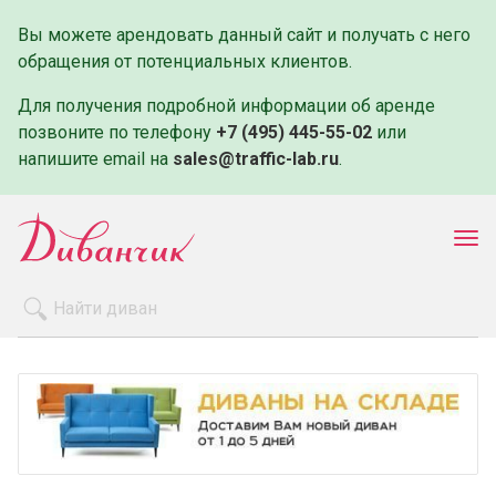
Вы можете арендовать данный сайт и получать с него
обращения от потенциальных клиентов.
Для получения подробной информации об аренде
позвоните по телефону
+7 (495) 445-55-02
или
напишите email на
sales@traffic-lab.ru
.
Пок
ме
Распродажа
Производители
Как заказать
Оплата и доставка
Контакты