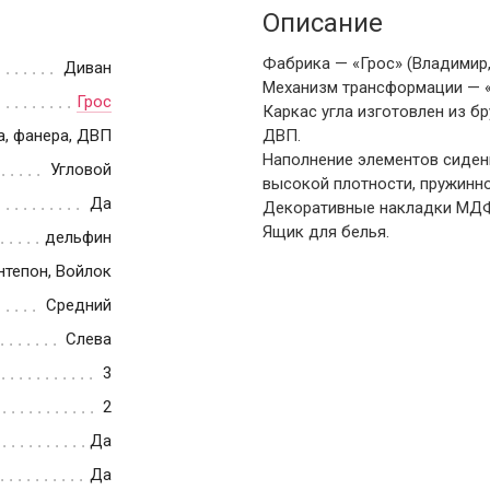
Описание
Фабрика — «Грос» (Владимир,
Диван
Механизм трансформации — 
Грос
Каркас угла изготовлен из б
а, фанера, ДВП
ДВП.
Наполнение элементов сиден
Угловой
высокой плотности, пружинно
Да
Декоративные накладки МДФ
Ящик для белья.
дельфин
нтепон, Войлок
Средний
Слева
3
2
Да
Да