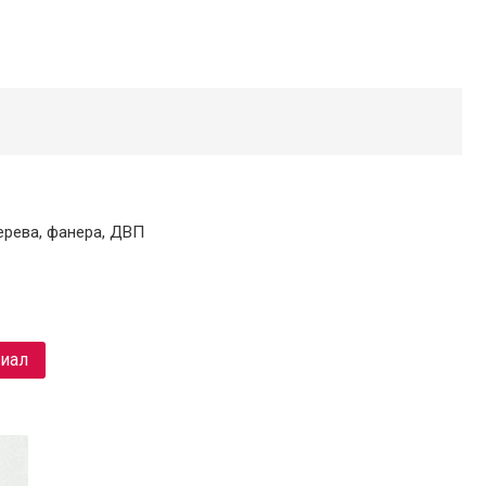
ерева, фанера, ДВП
риал