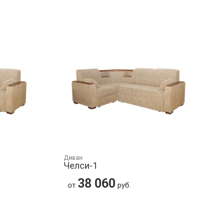
Диван
Челси-1
38 060
от
руб.