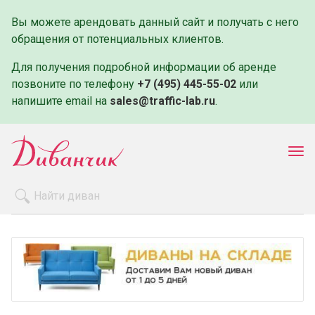
Вы можете арендовать данный сайт и получать с него
обращения от потенциальных клиентов.
Для получения подробной информации об аренде
позвоните по телефону
+7 (495) 445-55-02
или
напишите email на
sales@traffic-lab.ru
.
Пок
ме
Распродажа
Производители
Как заказать
Оплата и доставка
Контакты