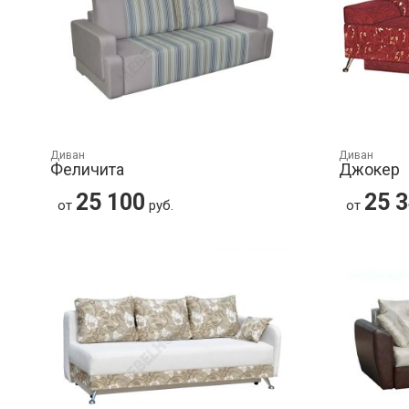
Диван
Диван
Феличита
Джокер
25 100
25 
от
руб.
от