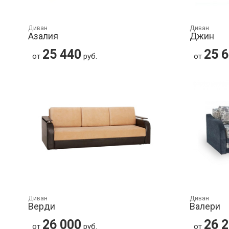
Диван
Диван
Азалия
Джин
25 440
25 
от
руб.
от
Диван
Диван
Верди
Валери
26 000
26 
от
руб.
от