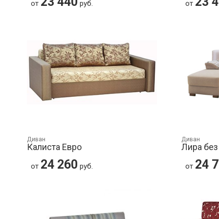
23 440
23 
от
руб.
от
Диван
Диван
Калиста Евро
Лира без
24 260
24 
от
руб.
от