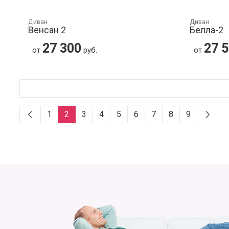
Диван
Диван
Венсан 2
Белла-2
27 300
27 
от
руб.
от
1
2
3
4
5
6
7
8
9