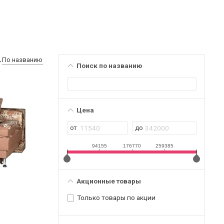
По названию
Поиск по названию
Цена
94155
176770
259385
Акционные товары
Только товары по акции