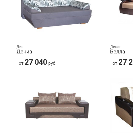
Диван
Диван
Дениа
Белла
27 040
27 
от
руб.
от