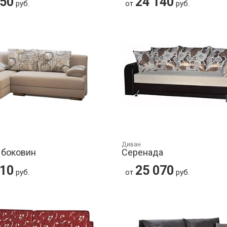
450
24 140
руб.
от
руб.
Диван
 боковин
Серенада
710
25 070
руб.
от
руб.