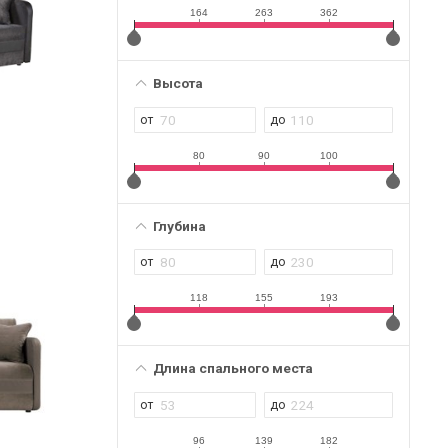
164
263
362
Высота
80
90
100
Глубина
118
155
193
Длина спального места
96
139
182