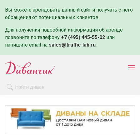
Вы можете арендовать данный сайт и получать с него
обращения от потенциальных клиентов.
Для получения подробной информации об аренде
позвоните по телефону
+7 (495) 445-55-02
или
напишите email на
sales@traffic-lab.ru
.
Пок
ме
Распродажа
Производители
Как заказать
Оплата и доставка
Контакты