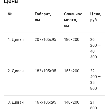
Цена
№
Габарит,
Спальное
Цена,
см
место,
руб
см
1. Диван
207х105х95
180×200
26
200 —
40
300
2. Диван
182х105х95
155×200
22
400 —
35
800
3. Диван
167х105х95
140×200
21
600 —