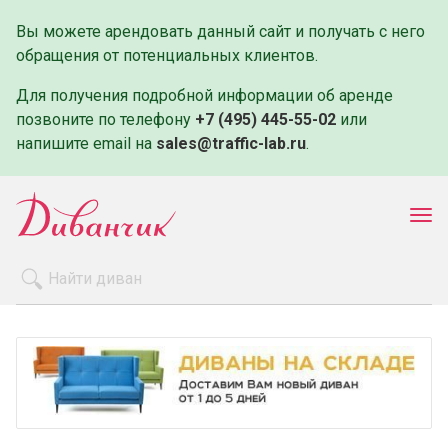
Вы можете арендовать данный сайт и получать с него
обращения от потенциальных клиентов.
Для получения подробной информации об аренде
позвоните по телефону
+7 (495) 445-55-02
или
напишите email на
sales@traffic-lab.ru
.
Пок
ме
Распродажа
Производители
Как заказать
Оплата и доставка
Контакты