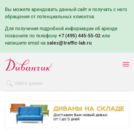
Вы можете арендовать данный сайт и получать с него
обращения от потенциальных клиентов.
Для получения подробной информации об аренде
позвоните по телефону
+7 (495) 445-55-02
или
напишите email на
sales@traffic-lab.ru
.
Пок
ме
Распродажа
Производители
Как заказать
Оплата и доставка
Контакты