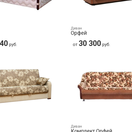
Диван
Орфей
740
30 300
руб.
от
руб.
Диван
Комплект Орфей