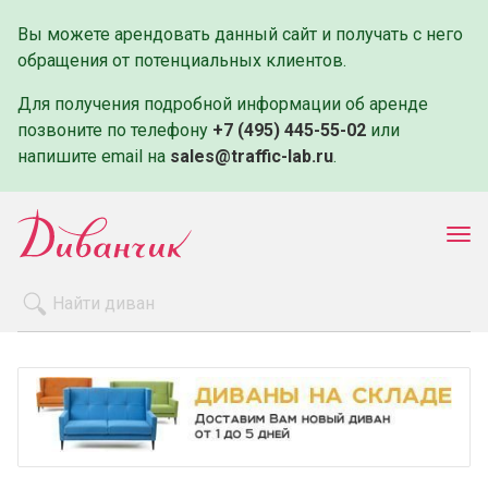
Вы можете арендовать данный сайт и получать с него
обращения от потенциальных клиентов.
Для получения подробной информации об аренде
позвоните по телефону
+7 (495) 445-55-02
или
напишите email на
sales@traffic-lab.ru
.
Пок
ме
Распродажа
Производители
Как заказать
Оплата и доставка
Контакты