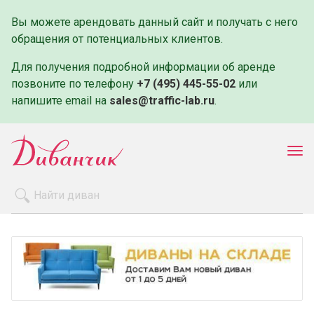
Вы можете арендовать данный сайт и получать с него
обращения от потенциальных клиентов.
Для получения подробной информации об аренде
позвоните по телефону
+7 (495) 445-55-02
или
напишите email на
sales@traffic-lab.ru
.
Пок
ме
Распродажа
Производители
Как заказать
Оплата и доставка
Контакты