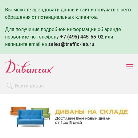
Вы можете арендовать данный сайт и получать с него
обращения от потенциальных клиентов.
Для получения подробной информации об аренде
позвоните по телефону
+7 (495) 445-55-02
или
напишите email на
sales@traffic-lab.ru
.
Пок
ме
Распродажа
Производители
Как заказать
Оплата и доставка
Контакты