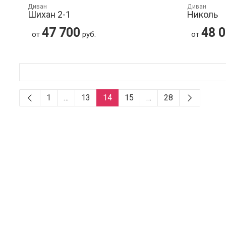
Диван
Диван
Шихан 2-1
Николь
47 700
48 
от
руб.
от
1
…
13
14
15
…
28