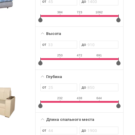
384
723
1062
Высота
253
472
691
Глубина
232
438
644
Длина спального места