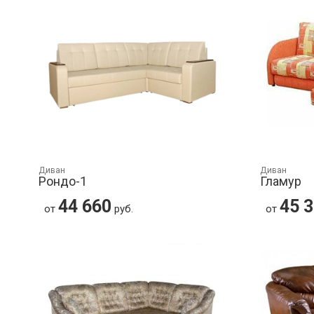
Диван
Диван
Рондо-1
Гламур
44 660
45 
от
руб.
от