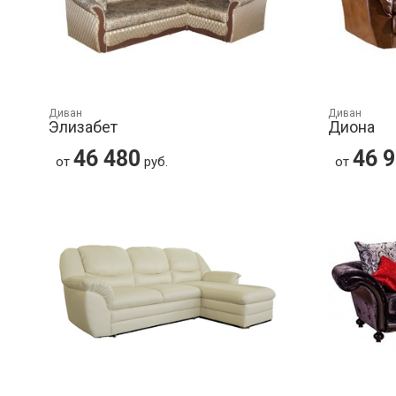
Диван
Диван
Элизабет
Диона
46 480
46 
от
руб.
от