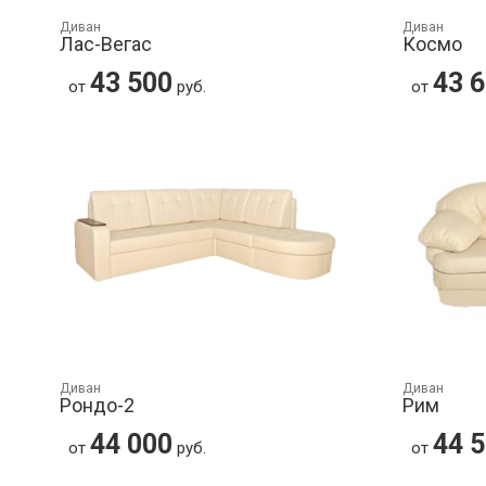
Диван
Диван
Лас-Вегас
Космо
43 500
43 
от
руб.
от
Диван
Диван
Рондо-2
Рим
44 000
44 
от
руб.
от