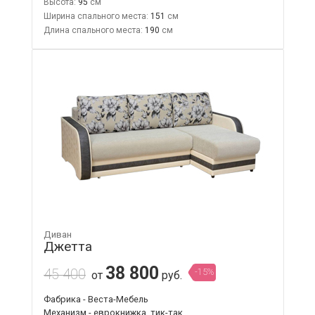
Высота:
95
Ширина спального места:
151
Длина спального места:
190
Диван
Джетта
38 800
45 400
-15%
от
руб.
Фабрика - Веста-Мебель
Механизм - еврокнижка, тик-так