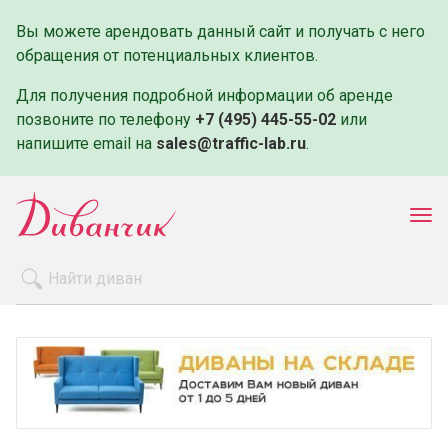
Вы можете арендовать данный сайт и получать с него
обращения от потенциальных клиентов.
Для получения подробной информации об аренде
позвоните по телефону
+7 (495) 445-55-02
или
напишите email на
sales@traffic-lab.ru
.
Пок
ме
Распродажа
Производители
Как заказать
Оплата и доставка
Контакты